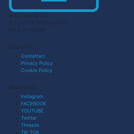
© CN MEDIA S.r.l.
C.F. e P.IVA 04998911210
R.E.A. n. 727803
CONTATTI
Contattaci
Privacy Policy
Cookie Policy
SEGUICI SU
Instagram
FACEBOOK
YOUTUBE
Twitter
Threads
TIK TOK