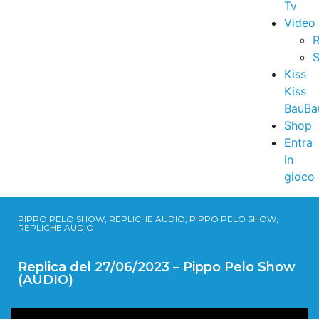
Tv
Video
R
S
Kiss
Kiss
BauBa
Shop
Entra
in
gioco
PIPPO PELO SHOW, REPLICHE AUDIO, PIPPO PELO SHOW,
REPLICHE AUDIO
Replica del 27/06/2023 – Pippo Pelo Show
(AUDIO)