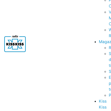
P
C
V
C
R
Magaz
R
S
t
S
p
t
Kiss
Kiss