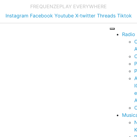
FREQUENZE
PLAY EVERYWHERE
Instagram
Facebook
Youtube
X-twitter
Threads
Tiktok
Radio
A
C
P
P
I
A
C
Music
K