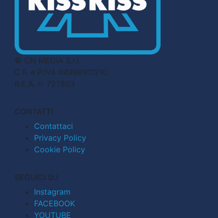
© CN MEDIA S.r.l.
C.F. e P.IVA 04998911210
R.E.A. n. 727803
CONTATTI
Contattaci
Privacy Policy
Cookie Policy
SEGUICI SU
Instagram
FACEBOOK
YOUTUBE