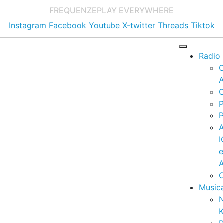
FREQUENZE
PLAY EVERYWHERE
Instagram
Facebook
Youtube
X-twitter
Threads
Tiktok
Radio
A
C
P
P
I
A
C
Music
K