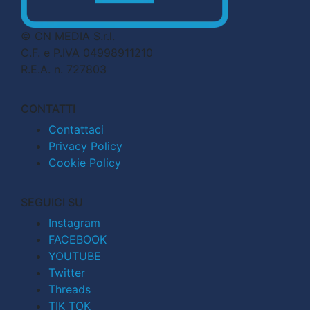
© CN MEDIA S.r.l.
C.F. e P.IVA 04998911210
R.E.A. n. 727803
CONTATTI
Contattaci
Privacy Policy
Cookie Policy
SEGUICI SU
Instagram
FACEBOOK
YOUTUBE
Twitter
Threads
TIK TOK