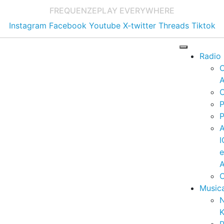
FREQUENZE
PLAY EVERYWHERE
Instagram
Facebook
Youtube
X-twitter
Threads
Tiktok
Radio
A
C
P
P
I
A
C
Music
K