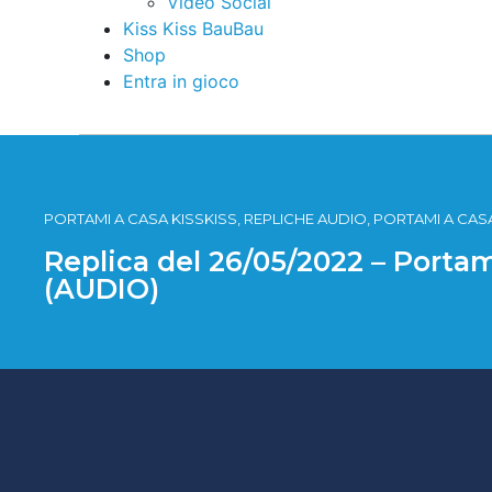
Video Social
Kiss Kiss BauBau
Shop
Entra in gioco
PORTAMI A CASA KISSKISS, REPLICHE AUDIO, PORTAMI A CASA
Replica del 26/05/2022 – Portami
(AUDIO)