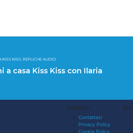
 KISS KISS, REPLICHE AUDIO
 a casa Kiss Kiss con Ilaria
CONTATTI
SEG
Contattaci
Privacy Policy
Cookie Policy