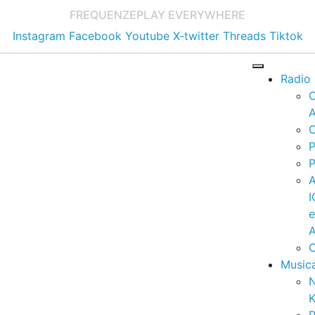
FREQUENZE
PLAY EVERYWHERE
Instagram
Facebook
Youtube
X-twitter
Threads
Tiktok
Radio
A
C
P
P
I
A
C
Music
K