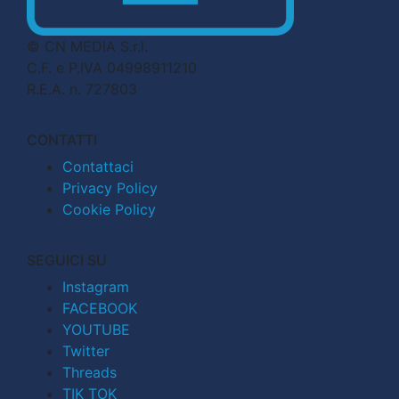
© CN MEDIA S.r.l.
C.F. e P.IVA 04998911210
R.E.A. n. 727803
CONTATTI
Contattaci
Privacy Policy
Cookie Policy
SEGUICI SU
Instagram
FACEBOOK
YOUTUBE
Twitter
Threads
TIK TOK