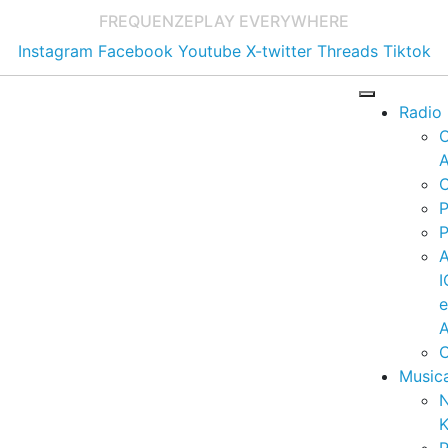
FREQUENZE
PLAY EVERYWHERE
Instagram
Facebook
Youtube
X-twitter
Threads
Tiktok
Radio
A
C
P
P
I
A
C
Music
K