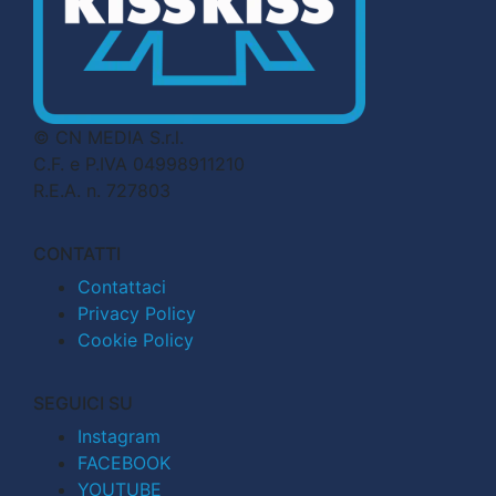
© CN MEDIA S.r.l.
C.F. e P.IVA 04998911210
R.E.A. n. 727803
CONTATTI
Contattaci
Privacy Policy
Cookie Policy
SEGUICI SU
Instagram
FACEBOOK
YOUTUBE