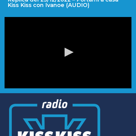
Kiss Kiss con Ivanoe (AUDIO)
0
seconds
of
0
seconds