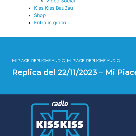
Video Social
Kiss Kiss BauBau
Shop
Entra in gioco
MI PIACE, REPLICHE AUDIO, MI PIACE, REPLICHE AUDIO
Replica del 22/11/2023 – Mi Pia