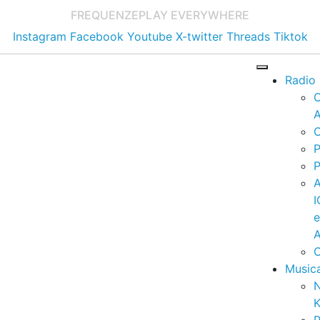
FREQUENZE
PLAY EVERYWHERE
Instagram
Facebook
Youtube
X-twitter
Threads
Tiktok
Radio
A
C
P
P
I
A
C
Music
K