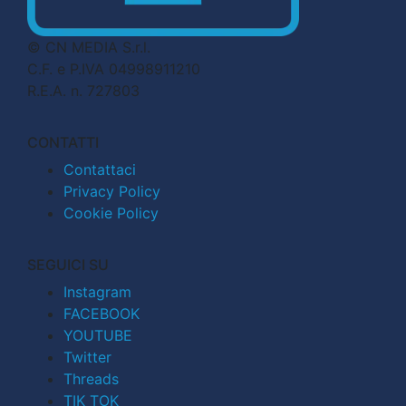
© CN MEDIA S.r.l.
C.F. e P.IVA 04998911210
R.E.A. n. 727803
CONTATTI
Contattaci
Privacy Policy
Cookie Policy
SEGUICI SU
Instagram
FACEBOOK
YOUTUBE
Twitter
Threads
TIK TOK