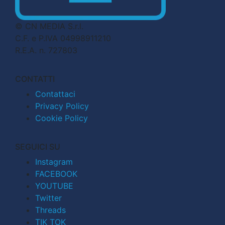
© CN MEDIA S.r.l.
C.F. e P.IVA 04998911210
R.E.A. n. 727803
CONTATTI
Contattaci
Privacy Policy
Cookie Policy
SEGUICI SU
Instagram
FACEBOOK
YOUTUBE
Twitter
Threads
TIK TOK