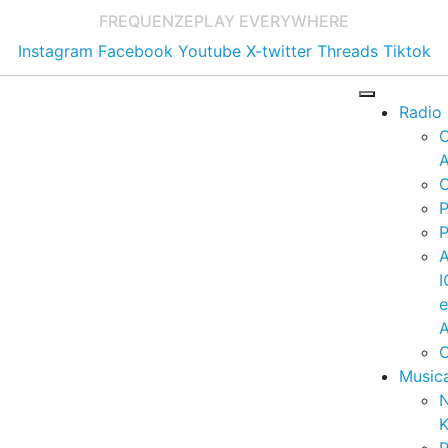
FREQUENZE
PLAY EVERYWHERE
Instagram
Facebook
Youtube
X-twitter
Threads
Tiktok
Radio
A
C
P
P
I
A
C
Music
K