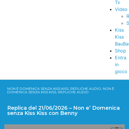
Tv
Video
R
S
Kiss
Kiss
BauBa
Shop
Entra
in
gioco
NON È DOMENICA SENZA KISS KISS, REPLICHE AUDIO, NON È
DOMENICA SENZA KISS KISS, REPLICHE AUDIO
Replica del 21/06/2026 – Non e’ Domenica
senza Kiss Kiss con Benny