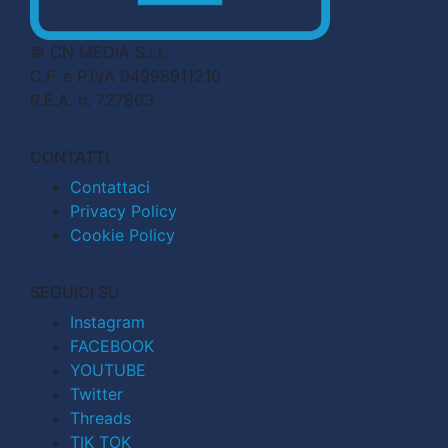
© CN MEDIA S.r.l.
C.F. e P.IVA 04998911210
R.E.A. n. 727803
CONTATTI
Contattaci
Privacy Policy
Cookie Policy
SEGUICI SU
Instagram
FACEBOOK
YOUTUBE
Twitter
Threads
TIK TOK