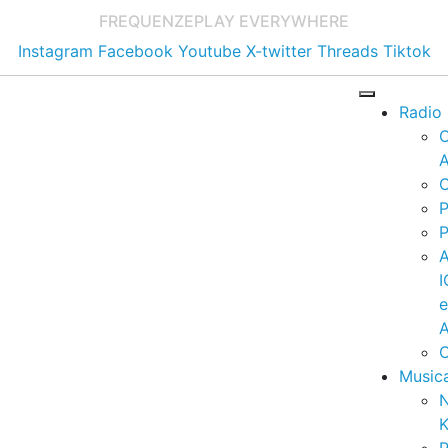
FREQUENZE
PLAY EVERYWHERE
Instagram
Facebook
Youtube
X-twitter
Threads
Tiktok
Radio
A
C
P
P
I
A
C
Music
K