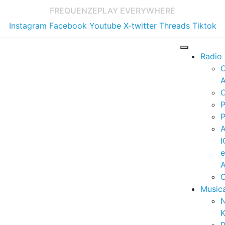
FREQUENZE
PLAY EVERYWHERE
Instagram
Facebook
Youtube
X-twitter
Threads
Tiktok
Radio
A
C
P
P
I
A
C
Music
K