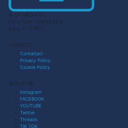
© CN MEDIA S.r.l.
C.F. e P.IVA 04998911210
R.E.A. n. 727803
CONTATTI
Contattaci
Privacy Policy
Cookie Policy
SEGUICI SU
Instagram
FACEBOOK
YOUTUBE
Twitter
Threads
TIK TOK