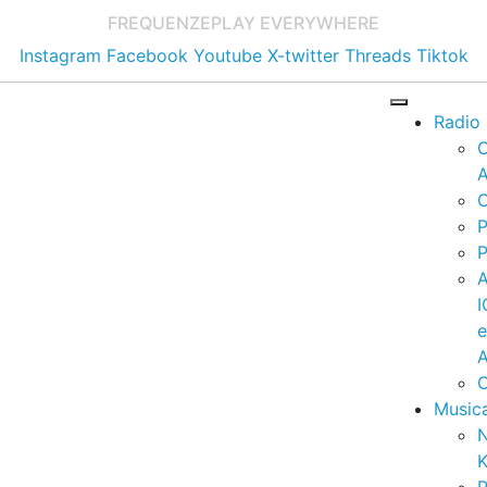
FREQUENZE
PLAY EVERYWHERE
Instagram
Facebook
Youtube
X-twitter
Threads
Tiktok
Radio
A
C
P
P
I
A
C
Music
K