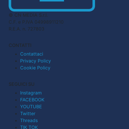
© CN MEDIA S.r.l.
C.F. e P.IVA 04998911210
R.E.A. n. 727803
CONTATTI
Contattaci
Privacy Policy
Cookie Policy
SEGUICI SU
Instagram
FACEBOOK
YOUTUBE
Twitter
Threads
TIK TOK