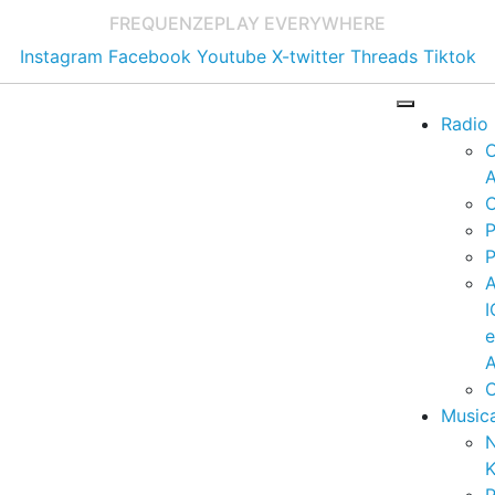
FREQUENZE
PLAY EVERYWHERE
Instagram
Facebook
Youtube
X-twitter
Threads
Tiktok
Radio
A
C
P
P
I
A
C
Music
K