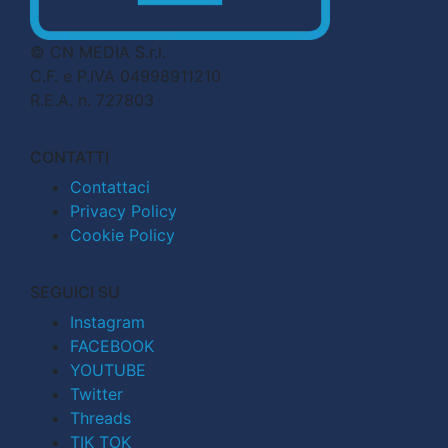
© CN MEDIA S.r.l.
C.F. e P.IVA 04998911210
R.E.A. n. 727803
CONTATTI
Contattaci
Privacy Policy
Cookie Policy
SEGUICI SU
Instagram
FACEBOOK
YOUTUBE
Twitter
Threads
TIK TOK