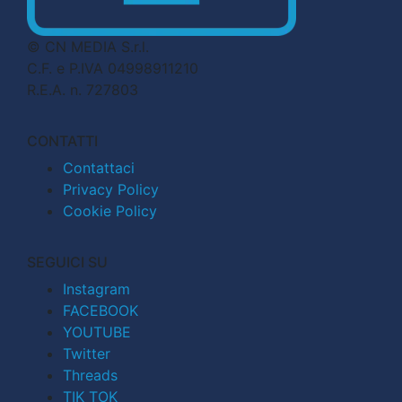
© CN MEDIA S.r.l.
C.F. e P.IVA 04998911210
R.E.A. n. 727803
CONTATTI
Contattaci
Privacy Policy
Cookie Policy
SEGUICI SU
Instagram
FACEBOOK
YOUTUBE
Twitter
Threads
TIK TOK