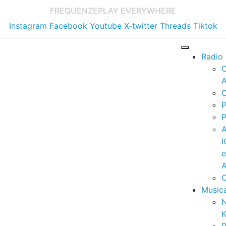
FREQUENZE
PLAY EVERYWHERE
Instagram
Facebook
Youtube
X-twitter
Threads
Tiktok
Radio
A
C
P
P
I
A
C
Music
K