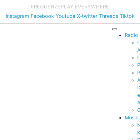
FREQUENZE
PLAY EVERYWHERE
Instagram
Facebook
Youtube
X-twitter
Threads
Tiktok
Radio
A
C
P
P
I
A
C
Music
K