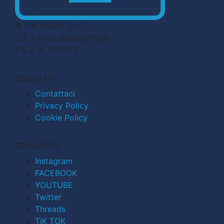
© CN MEDIA S.r.l.
C.F. e P.IVA 04998911210
R.E.A. n. 727803
CONTATTI
Contattaci
Privacy Policy
Cookie Policy
SEGUICI SU
Instagram
FACEBOOK
YOUTUBE
Twitter
Threads
TIK TOK