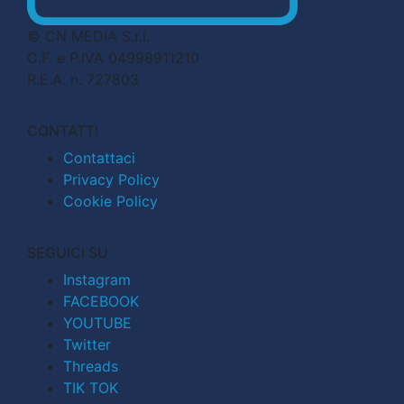
© CN MEDIA S.r.l.
C.F. e P.IVA 04998911210
R.E.A. n. 727803
CONTATTI
Contattaci
Privacy Policy
Cookie Policy
SEGUICI SU
Instagram
FACEBOOK
YOUTUBE
Twitter
Threads
TIK TOK