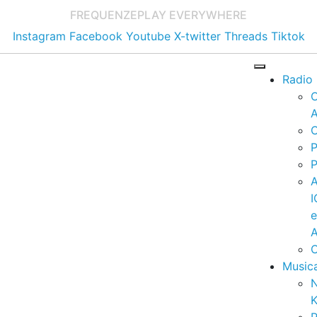
FREQUENZE
PLAY EVERYWHERE
Instagram
Facebook
Youtube
X-twitter
Threads
Tiktok
Radio
A
C
P
P
I
A
C
Music
K