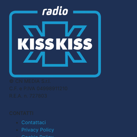
© CN MEDIA S.r.l.
C.F. e P.IVA 04998911210
R.E.A. n. 727803
CONTATTI
Contattaci
Privacy Policy