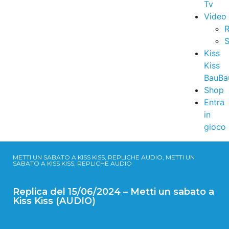
Tv
Video
R
S
Kiss
Kiss
BauBa
Shop
Entra
in
gioco
METTI UN SABATO A KISS KISS, REPLICHE AUDIO, METTI UN
SABATO A KISS KISS, REPLICHE AUDIO
Replica del 15/06/2024 – Metti un sabato a
Kiss Kiss (AUDIO)