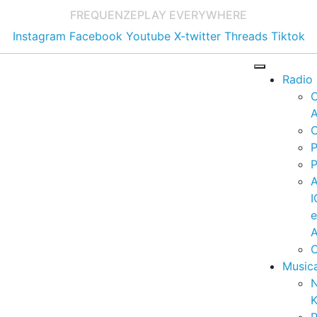
FREQUENZE
PLAY EVERYWHERE
Instagram
Facebook
Youtube
X-twitter
Threads
Tiktok
Radio
A
C
P
P
I
A
C
Music
K