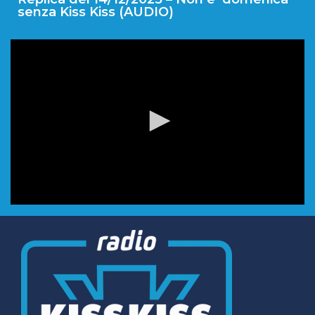
senza Kiss Kiss (AUDIO)
0
seconds
of
0
seconds