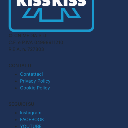
© CN MEDIA S.r.l.
C.F. e P.IVA 04998911210
R.E.A. n. 727803
CONTATTI
Contattaci
Privacy Policy
Cookie Policy
SEGUICI SU
Instagram
FACEBOOK
YOUTUBE