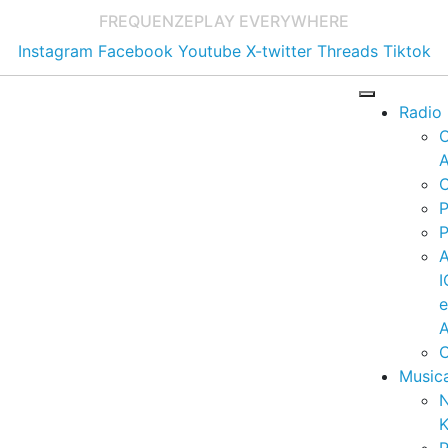
FREQUENZE
PLAY EVERYWHERE
Instagram
Facebook
Youtube
X-twitter
Threads
Tiktok
Radio
A
C
P
P
I
A
C
Music
K