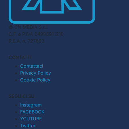
© CN MEDIA S.r.l.
C.F. e P.IVA 04998911210
R.E.A. n. 727803
CONTATTI
Contattaci
Privacy Policy
Cookie Policy
SEGUICI SU
Instagram
FACEBOOK
YOUTUBE
Twitter