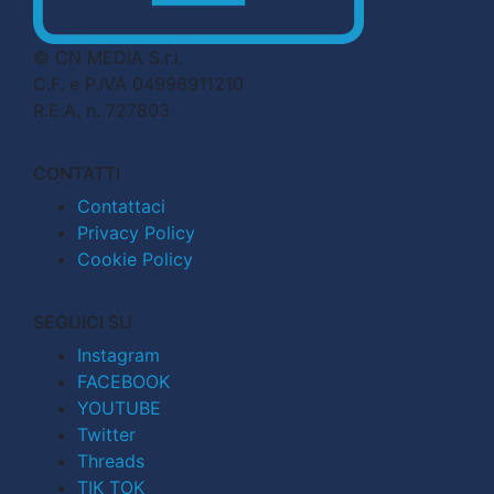
© CN MEDIA S.r.l.
C.F. e P.IVA 04998911210
R.E.A. n. 727803
CONTATTI
Contattaci
Privacy Policy
Cookie Policy
SEGUICI SU
Instagram
FACEBOOK
YOUTUBE
Twitter
Threads
TIK TOK