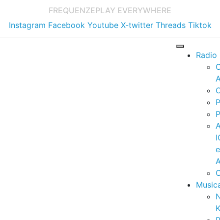
FREQUENZE
PLAY EVERYWHERE
Instagram
Facebook
Youtube
X-twitter
Threads
Tiktok
Radio
A
C
P
P
I
A
C
Music
K