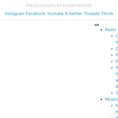
FREQUENZE
PLAY EVERYWHERE
Instagram
Facebook
Youtube
X-twitter
Threads
Tiktok
Radio
A
C
P
P
I
A
C
Music
K