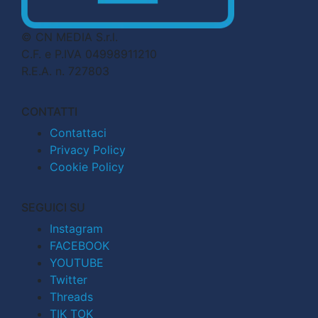
© CN MEDIA S.r.l.
C.F. e P.IVA 04998911210
R.E.A. n. 727803
CONTATTI
Contattaci
Privacy Policy
Cookie Policy
SEGUICI SU
Instagram
FACEBOOK
YOUTUBE
Twitter
Threads
TIK TOK