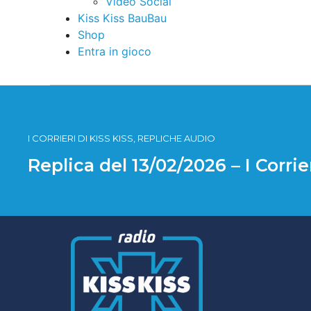
Video Social
Kiss Kiss BauBau
Shop
Entra in gioco
I CORRIERI DI KISS KISS, REPLICHE AUDIO
Replica del 13/02/2026 – I Corrie