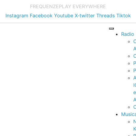
FREQUENZE
PLAY EVERYWHERE
Instagram
Facebook
Youtube
X-twitter
Threads
Tiktok
Radio
A
C
P
P
I
A
C
Music
K