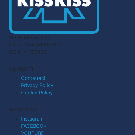
© CN MEDIA S.r.l.
C.F. e P.IVA 04998911210
R.E.A. n. 727803
CONTATTI
Contattaci
Privacy Policy
Cookie Policy
SEGUICI SU
Instagram
FACEBOOK
YOUTUBE