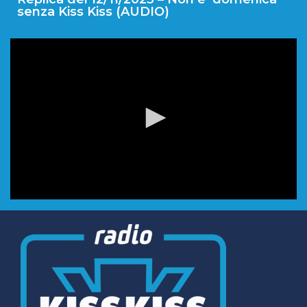
senza Kiss Kiss (AUDIO)
0
seconds
of
0
seconds