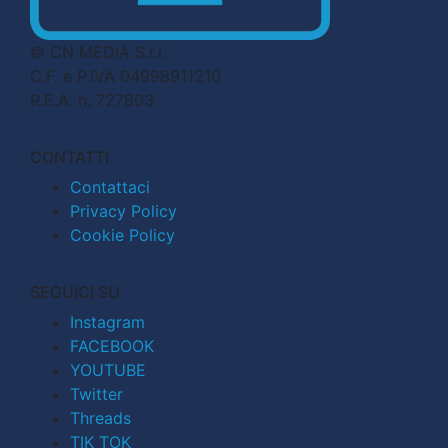
© CN MEDIA S.r.l.
C.F. e P.IVA 04998911210
R.E.A. n. 727803
CONTATTI
Contattaci
Privacy Policy
Cookie Policy
SEGUICI SU
Instagram
FACEBOOK
YOUTUBE
Twitter
Threads
TIK TOK