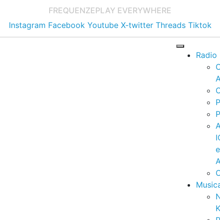
FREQUENZE
PLAY EVERYWHERE
Instagram
Facebook
Youtube
X-twitter
Threads
Tiktok
Radio
A
C
P
P
I
A
C
Music
K