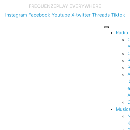
FREQUENZE
PLAY EVERYWHERE
Instagram
Facebook
Youtube
X-twitter
Threads
Tiktok
Radio
A
C
P
P
I
A
C
Music
K