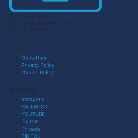
© CN MEDIA S.r.l.
C.F. e P.IVA 04998911210
R.E.A. n. 727803
CONTATTI
Contattaci
Privacy Policy
Cookie Policy
SEGUICI SU
Instagram
FACEBOOK
YOUTUBE
Twitter
Threads
TIK TOK