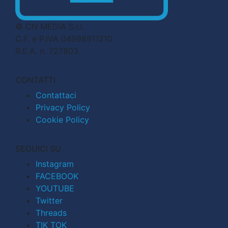
© CN MEDIA S.r.l.
C.F. e P.IVA 04998911210
R.E.A. n. 727803
CONTATTI
Contattaci
Privacy Policy
Cookie Policy
SEGUICI SU
Instagram
FACEBOOK
YOUTUBE
Twitter
Threads
TIK TOK