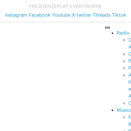
FREQUENZE
PLAY EVERYWHERE
Instagram
Facebook
Youtube
X-twitter
Threads
Tiktok
Radio
A
C
P
P
I
A
C
Music
K