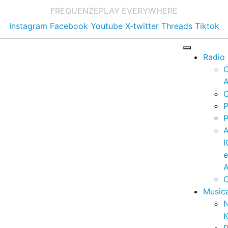
FREQUENZE
PLAY EVERYWHERE
Instagram
Facebook
Youtube
X-twitter
Threads
Tiktok
Radio
A
C
P
P
I
A
C
Music
K