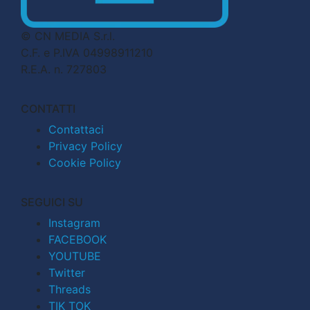
© CN MEDIA S.r.l.
C.F. e P.IVA 04998911210
R.E.A. n. 727803
CONTATTI
Contattaci
Privacy Policy
Cookie Policy
SEGUICI SU
Instagram
FACEBOOK
YOUTUBE
Twitter
Threads
TIK TOK