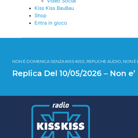
Video Social
Kiss Kiss BauBau
Shop
Entra in gioco
NON È DOMENICA SENZA KISS KISS, REPLICHE AUDIO, NON È
Replica Del 10/05/2026 – Non e