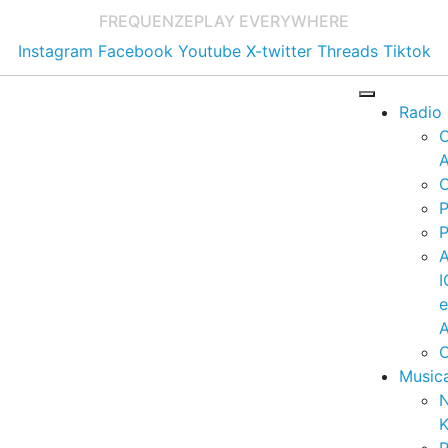
FREQUENZE
PLAY EVERYWHERE
Instagram
Facebook
Youtube
X-twitter
Threads
Tiktok
Radio
A
C
P
P
I
A
C
Music
K