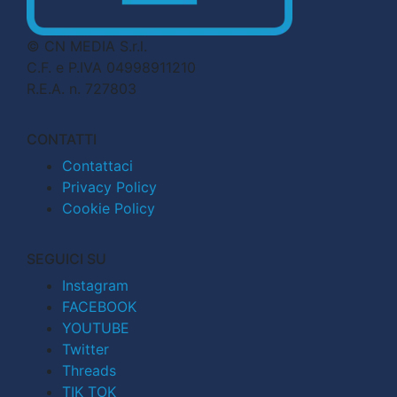
© CN MEDIA S.r.l.
C.F. e P.IVA 04998911210
R.E.A. n. 727803
CONTATTI
Contattaci
Privacy Policy
Cookie Policy
SEGUICI SU
Instagram
FACEBOOK
YOUTUBE
Twitter
Threads
TIK TOK