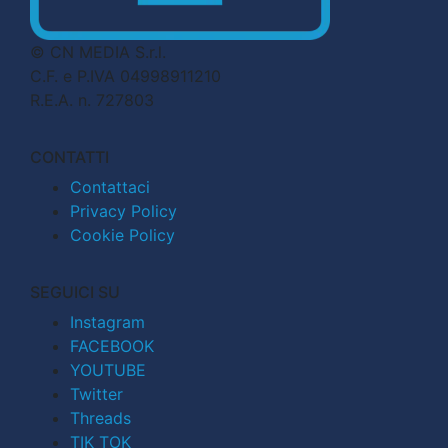
© CN MEDIA S.r.l.
C.F. e P.IVA 04998911210
R.E.A. n. 727803
CONTATTI
Contattaci
Privacy Policy
Cookie Policy
SEGUICI SU
Instagram
FACEBOOK
YOUTUBE
Twitter
Threads
TIK TOK