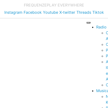
FREQUENZE
PLAY EVERYWHERE
Instagram
Facebook
Youtube
X-twitter
Threads
Tiktok
Radio
A
C
P
P
I
A
C
Music
K