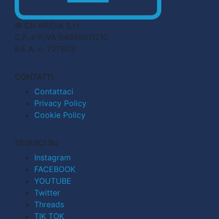
© CN MEDIA S.r.l.
C.F. e P.IVA 04998911210
R.E.A. n. 727803
CONTATTI
Contattaci
Privacy Policy
Cookie Policy
SEGUICI SU
Instagram
FACEBOOK
YOUTUBE
Twitter
Threads
TIK TOK