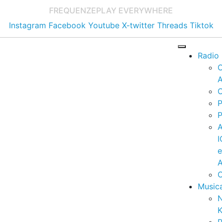
FREQUENZE
PLAY EVERYWHERE
Instagram
Facebook
Youtube
X-twitter
Threads
Tiktok
Radio
A
C
P
P
I
A
C
Music
K