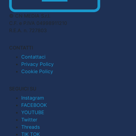
© CN MEDIA S.r.l.
C.F. e P.IVA 04998911210
R.E.A. n. 727803
CONTATTI
Contattaci
Privacy Policy
Cookie Policy
SEGUICI SU
Instagram
FACEBOOK
YOUTUBE
Twitter
Threads
TIK TOK