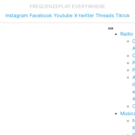
FREQUENZE
PLAY EVERYWHERE
Instagram
Facebook
Youtube
X-twitter
Threads
Tiktok
Radio
A
C
P
P
I
A
C
Music
K