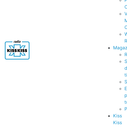
P
C
V
C
R
Magaz
R
S
t
S
p
t
Kiss
Kiss