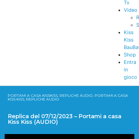
Tv
Video
R
S
Kiss
Kiss
BauBa
Shop
Entra
in
gioco
PORTAMI A CASA KISSKISS, REPLICHE AUDIO, PORTAMI A CASA
KISS KISS, REPLICHE AUDIO
Replica del 07/12/2023 – Portami a casa
Kiss Kiss (AUDIO)