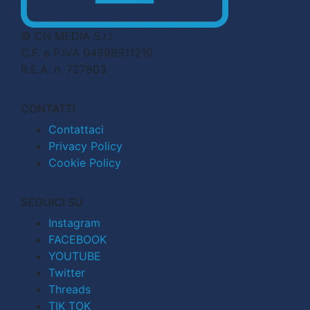
© CN MEDIA S.r.l.
C.F. e P.IVA 04998911210
R.E.A. n. 727803
CONTATTI
Contattaci
Privacy Policy
Cookie Policy
SEGUICI SU
Instagram
FACEBOOK
YOUTUBE
Twitter
Threads
TIK TOK