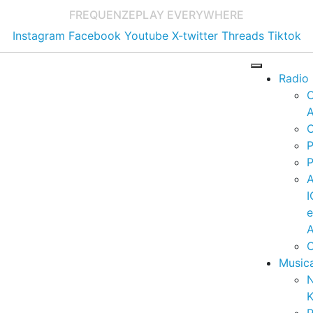
FREQUENZE
PLAY EVERYWHERE
Instagram
Facebook
Youtube
X-twitter
Threads
Tiktok
Radio
A
C
P
P
I
A
C
Music
K