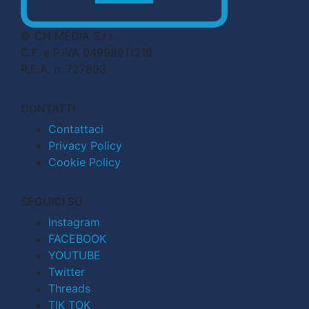
© CN MEDIA S.r.l.
C.F. e P.IVA 04998911210
R.E.A. n. 727803
CONTATTI
Contattaci
Privacy Policy
Cookie Policy
SEGUICI SU
Instagram
FACEBOOK
YOUTUBE
Twitter
Threads
TIK TOK