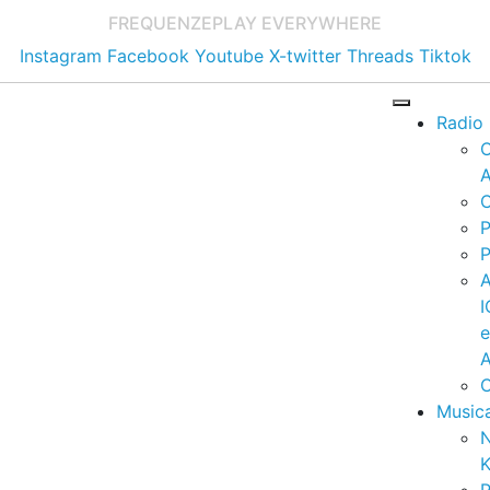
FREQUENZE
PLAY EVERYWHERE
Instagram
Facebook
Youtube
X-twitter
Threads
Tiktok
Radio
A
C
P
P
I
A
C
Music
K