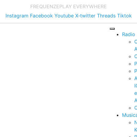
FREQUENZE
PLAY EVERYWHERE
Instagram
Facebook
Youtube
X-twitter
Threads
Tiktok
Radio
A
C
P
P
I
A
C
Music
K