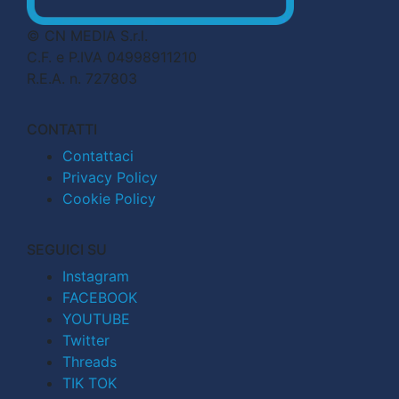
© CN MEDIA S.r.l.
C.F. e P.IVA 04998911210
R.E.A. n. 727803
CONTATTI
Contattaci
Privacy Policy
Cookie Policy
SEGUICI SU
Instagram
FACEBOOK
YOUTUBE
Twitter
Threads
TIK TOK