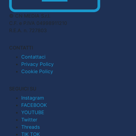
© CN MEDIA S.r.l.
C.F. e P.IVA 04998911210
R.E.A. n. 727803
CONTATTI
Contattaci
Privacy Policy
Cookie Policy
SEGUICI SU
Instagram
FACEBOOK
YOUTUBE
Twitter
Threads
TIK TOK