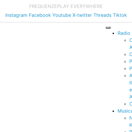
FREQUENZE
PLAY EVERYWHERE
Instagram
Facebook
Youtube
X-twitter
Threads
Tiktok
Radio
A
C
P
P
I
A
C
Music
K