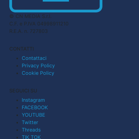
© CN MEDIA S.r.l.
C.F. e P.IVA 04998911210
R.E.A. n. 727803
CONTATTI
Contattaci
Privacy Policy
Cookie Policy
SEGUICI SU
Instagram
FACEBOOK
YOUTUBE
Twitter
Threads
TIK TOK