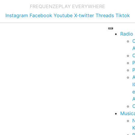
FREQUENZE
PLAY EVERYWHERE
Instagram
Facebook
Youtube
X-twitter
Threads
Tiktok
Radio
A
C
P
P
I
A
C
Music
K