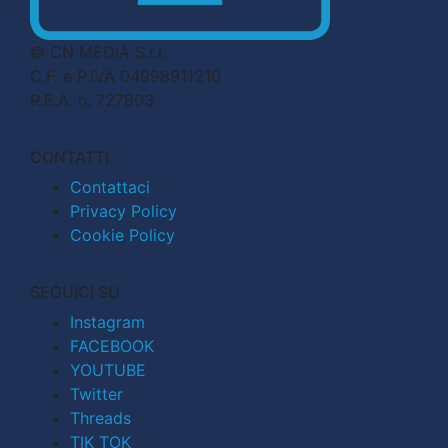
© CN MEDIA S.r.l.
C.F. e P.IVA 04998911210
R.E.A. n. 727803
CONTATTI
Contattaci
Privacy Policy
Cookie Policy
SEGUICI SU
Instagram
FACEBOOK
YOUTUBE
Twitter
Threads
TIK TOK