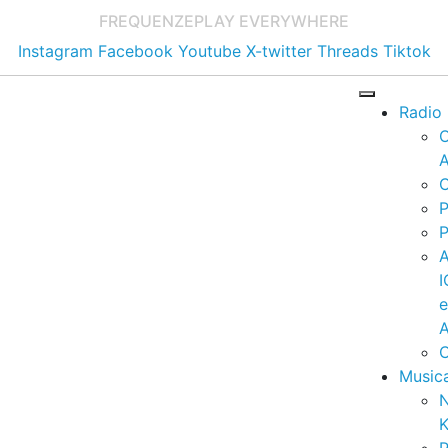
FREQUENZE
PLAY EVERYWHERE
Instagram
Facebook
Youtube
X-twitter
Threads
Tiktok
Radio
A
C
P
P
I
A
C
Music
K