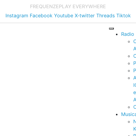
FREQUENZE
PLAY EVERYWHERE
Instagram
Facebook
Youtube
X-twitter
Threads
Tiktok
Radio
A
C
P
P
I
A
C
Music
K