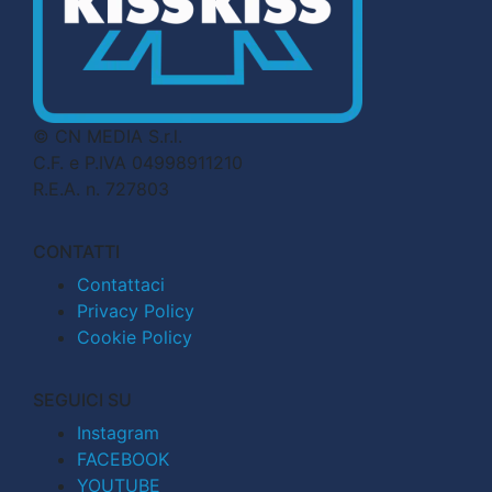
© CN MEDIA S.r.l.
C.F. e P.IVA 04998911210
R.E.A. n. 727803
CONTATTI
Contattaci
Privacy Policy
Cookie Policy
SEGUICI SU
Instagram
FACEBOOK
YOUTUBE