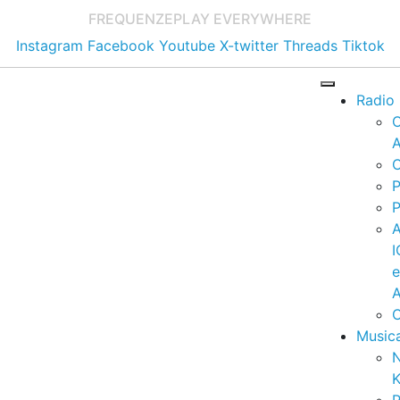
FREQUENZE
PLAY EVERYWHERE
Instagram
Facebook
Youtube
X-twitter
Threads
Tiktok
Radio
A
C
P
P
I
A
C
Music
K