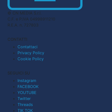
© CN MEDIA S.r.l.
C.F. e P.IVA 04998911210
R.E.A. n. 727803
CONTATTI
Contattaci
Privacy Policy
Cookie Policy
SEGUICI SU
Instagram
FACEBOOK
YOUTUBE
Twitter
Threads
TIK TOK