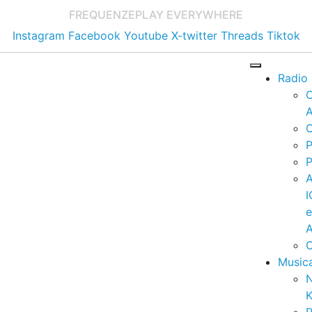
FREQUENZE
PLAY EVERYWHERE
Instagram
Facebook
Youtube
X-twitter
Threads
Tiktok
Radio
A
C
P
P
I
A
C
Music
K