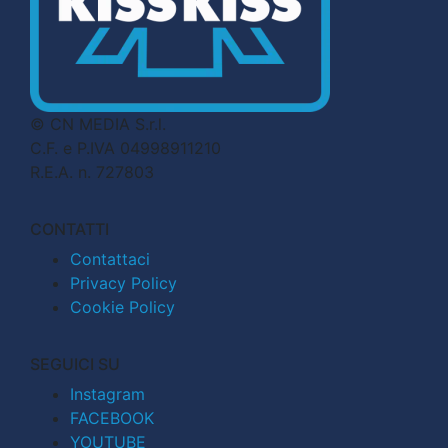
© CN MEDIA S.r.l.
C.F. e P.IVA 04998911210
R.E.A. n. 727803
CONTATTI
Contattaci
Privacy Policy
Cookie Policy
SEGUICI SU
Instagram
FACEBOOK
YOUTUBE