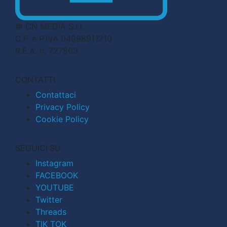
© CN MEDIA S.r.l.
C.F. e P.IVA 04998911210
R.E.A. n. 727803
CONTATTI
Contattaci
Privacy Policy
Cookie Policy
SEGUICI SU
Instagram
FACEBOOK
YOUTUBE
Twitter
Threads
TIK TOK