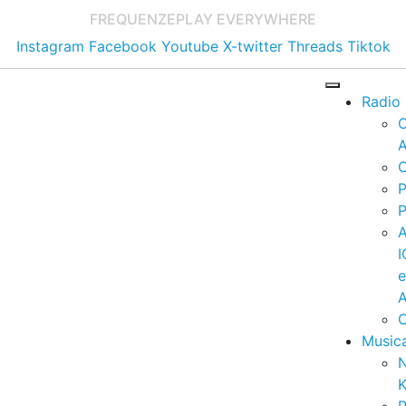
FREQUENZE
PLAY EVERYWHERE
Instagram
Facebook
Youtube
X-twitter
Threads
Tiktok
Radio
A
C
P
P
I
A
C
Music
K