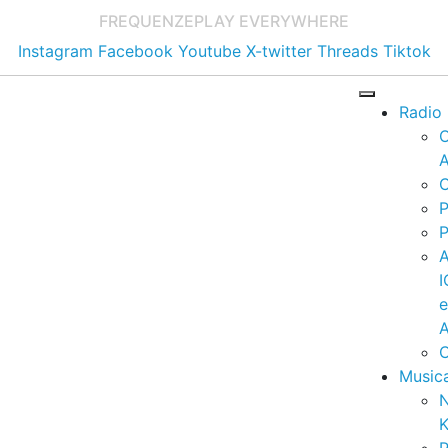
FREQUENZE
PLAY EVERYWHERE
Instagram
Facebook
Youtube
X-twitter
Threads
Tiktok
Radio
A
C
P
P
I
A
C
Music
K