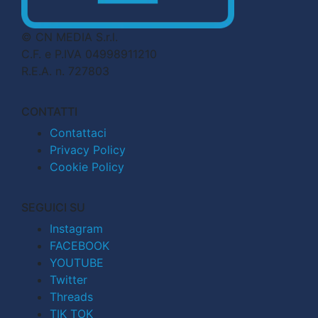
© CN MEDIA S.r.l.
C.F. e P.IVA 04998911210
R.E.A. n. 727803
CONTATTI
Contattaci
Privacy Policy
Cookie Policy
SEGUICI SU
Instagram
FACEBOOK
YOUTUBE
Twitter
Threads
TIK TOK