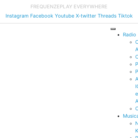
FREQUENZE
PLAY EVERYWHERE
Instagram
Facebook
Youtube
X-twitter
Threads
Tiktok
Radio
A
C
P
P
I
A
C
Music
K