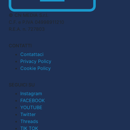
© CN MEDIA S.r.l.
C.F. e P.IVA 04998911210
R.E.A. n. 727803
CONTATTI
Contattaci
Privacy Policy
Cookie Policy
SEGUICI SU
Instagram
FACEBOOK
YOUTUBE
Twitter
Threads
TIK TOK