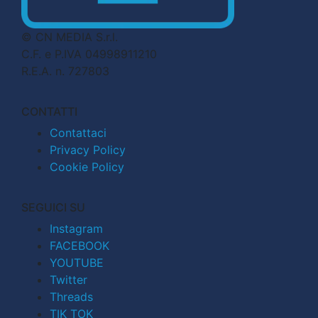
© CN MEDIA S.r.l.
C.F. e P.IVA 04998911210
R.E.A. n. 727803
CONTATTI
Contattaci
Privacy Policy
Cookie Policy
SEGUICI SU
Instagram
FACEBOOK
YOUTUBE
Twitter
Threads
TIK TOK