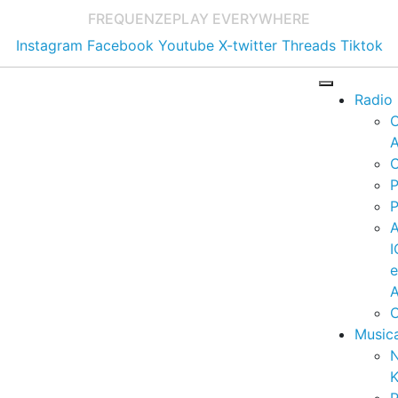
FREQUENZE
PLAY EVERYWHERE
Instagram
Facebook
Youtube
X-twitter
Threads
Tiktok
Radio
A
C
P
P
I
A
C
Music
K