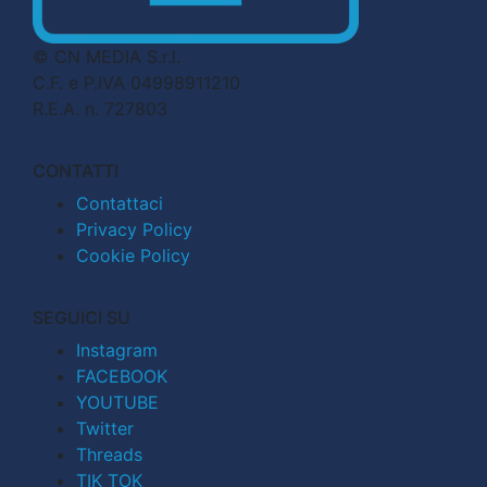
© CN MEDIA S.r.l.
C.F. e P.IVA 04998911210
R.E.A. n. 727803
CONTATTI
Contattaci
Privacy Policy
Cookie Policy
SEGUICI SU
Instagram
FACEBOOK
YOUTUBE
Twitter
Threads
TIK TOK