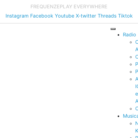
FREQUENZE
PLAY EVERYWHERE
Instagram
Facebook
Youtube
X-twitter
Threads
Tiktok
Radio
A
C
P
P
I
A
C
Music
K