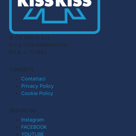
© CN MEDIA S.r.l.
C.F. e P.IVA 04998911210
R.E.A. n. 727803
CONTATTI
Contattaci
Privacy Policy
Cookie Policy
SEGUICI SU
Instagram
FACEBOOK
YOUTUBE