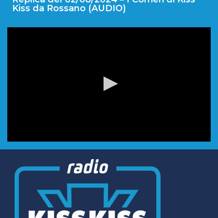
Kiss da Rossano (AUDIO)
0
seconds
of
0
seconds