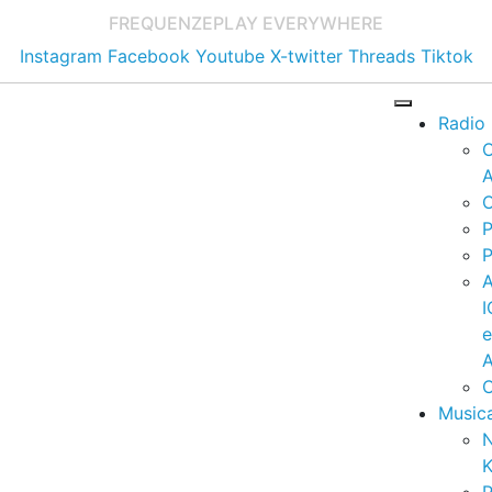
FREQUENZE
PLAY EVERYWHERE
Instagram
Facebook
Youtube
X-twitter
Threads
Tiktok
Radio
A
C
P
P
I
A
C
Music
K