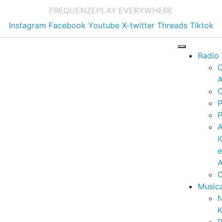
FREQUENZE
PLAY EVERYWHERE
Instagram
Facebook
Youtube
X-twitter
Threads
Tiktok
Radio
A
C
P
P
I
A
C
Music
K