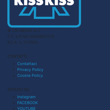
© CN MEDIA S.r.l.
C.F. e P.IVA 04998911210
R.E.A. n. 727803
CONTATTI
Contattaci
Privacy Policy
Cookie Policy
SEGUICI SU
Instagram
FACEBOOK
YOUTUBE