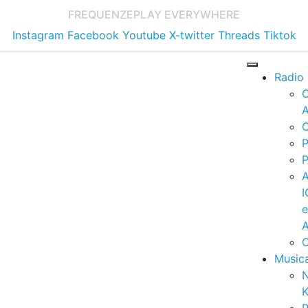
FREQUENZE
PLAY EVERYWHERE
Instagram
Facebook
Youtube
X-twitter
Threads
Tiktok
Radio
A
C
P
P
I
A
C
Music
K