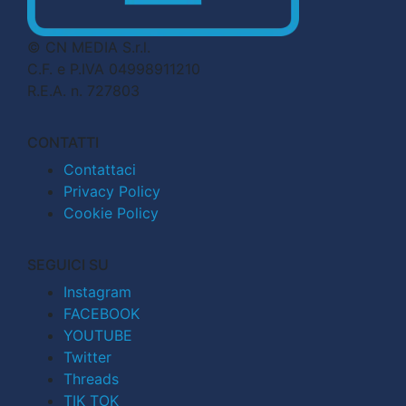
© CN MEDIA S.r.l.
C.F. e P.IVA 04998911210
R.E.A. n. 727803
CONTATTI
Contattaci
Privacy Policy
Cookie Policy
SEGUICI SU
Instagram
FACEBOOK
YOUTUBE
Twitter
Threads
TIK TOK